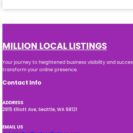
MILLION LOCAL LISTINGS
Your journey to heightened business visibility and succe
transform your online presence.
Contact Info
ADDRESS
2815 Elliott Ave, Seattle, WA 98121
EMAIL US