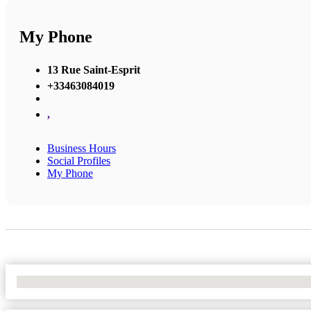
My Phone
13 Rue Saint-Esprit
+33463084019
,
Business Hours
Social Profiles
My Phone
No Locations Found